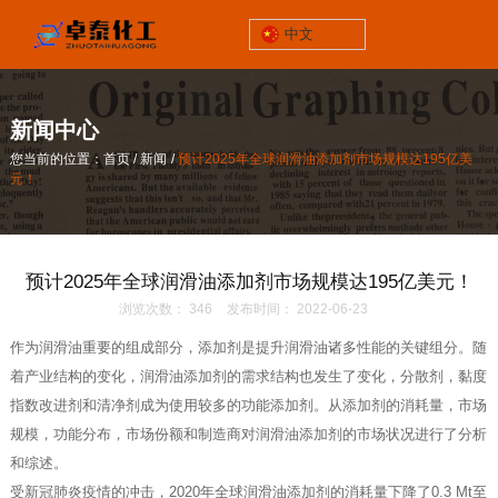
中文
锦州市太和区
三屯工业园928号
新闻中心
关于我们
/
/
您当前的位置：首页
新闻
预计2025年全球润滑油添加剂市场规模达195亿美
联系电话
元！
/
/
您当前的位置：首页
新闻
预计2025年全球润滑油添加剂市场规模达195亿美
13464652539
元！
企业邮箱
预计2025年全球润滑油添加剂市场规模达195亿美元！
zp@lnzthg.com
浏览次数：
346
发布时间： 2022-06-23
中文
作为润滑油重要的组成部分，添加剂是提升润滑油诸多性能的关键组分。随
着产业结构的变化，润滑油添加剂的需求结构也发生了变化，分散剂，黏度
指数改进剂和清净剂成为使用较多的功能添加剂。从添加剂的消耗量，市场
规模，功能分布，市场份额和制造商对润滑油添加剂的市场状况进行了分析
和综述。
受新冠肺炎疫情的冲击，2020年全球润滑油添加剂的消耗量下降了0.3 Mt至