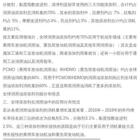
分散剂，黏度指数改进剂，清净剂是较常使用的三大功能添加剂，合计约占
润滑油添加剂总消耗量的70%，其余的添加剂中，抗磨剂约占 7%，抗氧剂
约占 5%，摩擦改进剂约占4%，乳化剂约占3%，其他添加剂合计约占消耗
量的11%。
按主要应用领域分，
全球润滑油添加剂约有70%应用于机动车领域
（主要有
乘用车发动机润滑油、重负荷发动机润滑油及其他车用润滑油）；其次是金
属加工液和工业发动机润滑油，两者添加剂用量相当；还有一小部分用于通
用工业润滑油以及润滑脂等。
PCMO（乘用车发动机润滑油）和HDMO（重负荷发动机润滑油）约占全球
润滑油消耗量的46%，而用于PCMO和HDMO的润滑油添加剂则占到全球润
滑油添加剂消耗量的60%，正是这两类润滑油消耗了更多的添加剂。
全球润滑油添加剂功能分布情况
三、全球添加剂在润滑油中的应用分布情况
若从各类润滑油添加剂的消耗量增长速度来看，2016年～2018年的年均
增
长率排名前三位的依次为抗氧剂5.2%，分散剂3.1%，黏度指数改进剂
2.5%。
这三种添加剂增长较快的原因是由于它们主要应用于消耗量较大且
增长较快的乘用车发动机油和重负荷发动机油。