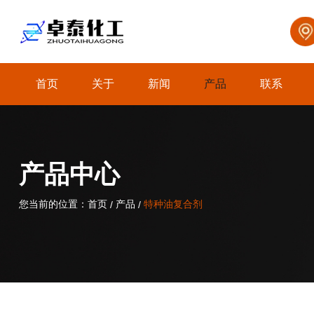
首页
关于
新闻
产品
联系
关于我们
产品中心
您当前的位置：首页
您当前的位置：首页
产品
产品
特种油复合剂
特种油复合剂
/
/
/
/