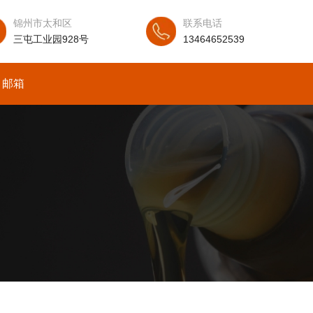
锦州市太和区
联系电话
三屯工业园928号
13464652539
邮箱
中文