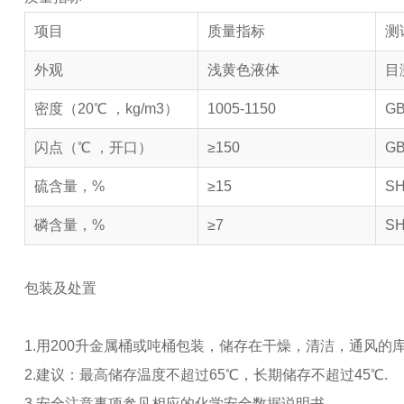
项目
质量指标
测
外观
浅黄色液体
目
密度（20℃ ，kg/m3）
1005-1150
GB
闪点（℃ ，开口）
≥150
GB
硫含量，%
≥15
SH
磷含量，%
≥7
SH
包装及处置
1.用200升金属桶或吨桶包装，储存在干燥，清洁，通风的
2.建议：最高储存温度不超过65℃，长期储存不超过45℃.
3.安全注意事项参见相应的化学安全数据说明书