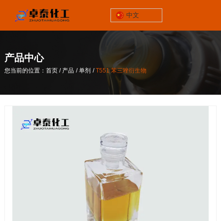
中文
锦州市太和区
三屯工业园928号
产品中心
关于我们
/
/
/
您当前的位置：首页
产品
单剂
T551 苯三唑衍生物
联系电话
/
/
/
您当前的位置：首页
产品
单剂
T551 苯三唑衍生物
13464652539
企业邮箱
zp@lnzthg.com
中文