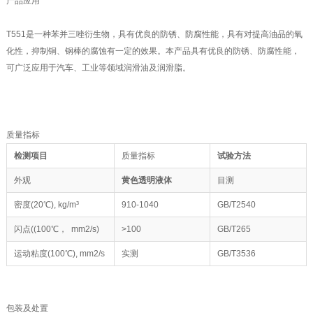
产品应用
T551是一种苯并三唑衍生物，具有优良的防锈、防腐性能，具有对提高油品的氧
化性，抑制铜、钢棒的腐蚀有一定的效果。本产品具有优良的防锈、防腐性能，
可广泛应用于汽车、工业等领域润滑油及润滑脂。
质量指标
检测项目
质量指标
试验方法
外观
黄色透明液体
目测
密度(20℃), kg/m³
910-1040
GB/T2540
闪点((100℃， mm2/s)
>100
GB/T265
运动粘度(100℃), mm2/s
实测
GB/T3536
包装及处置