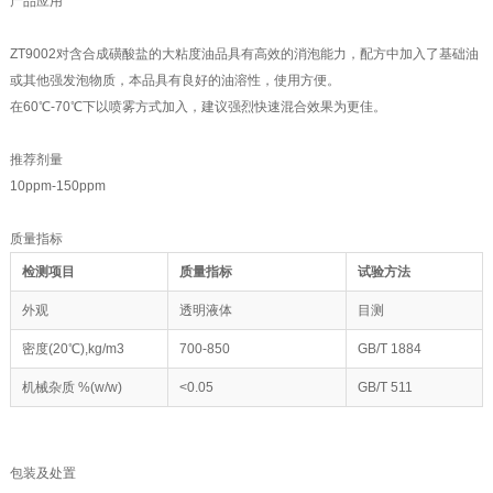
产品应用
ZT9002对含合成磺酸盐的大粘度油品具有高效的消泡能力，配方中加入了基础油
或其他强发泡物质，本品具有良好的油溶性，使用方便。
在60℃-70℃下以喷雾方式加入，建议强烈快速混合效果为更佳。
推荐剂量
10ppm-150ppm
质量指标
检测项目
质量指标
试验方法
外观
透明液体
目测
密度(20℃),kg/m3
700-850
GB/T 1884
机械杂质 %(w/w)
<0.05
GB/T 511
包装及处置