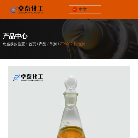
中文
锦州市太和区
三屯工业园928号
产品中心
关于我们
/
/
/
您当前的位置：首页
产品
单剂
ZT9002 抗泡剂
联系电话
/
/
/
您当前的位置：首页
产品
单剂
ZT9002 抗泡剂
13464652539
企业邮箱
zp@lnzthg.com
中文