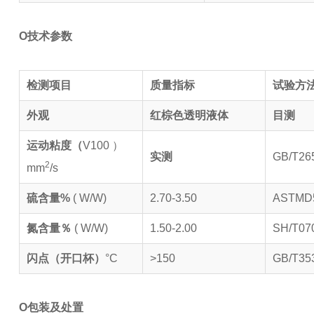
O
技术参数
检测项目
质量指标
试验方
外观
红棕色透明液体
目测
运动粘度（
V100 ）
实测
GB/T26
2
mm
/s
硫含量%
( W/W)
2.70-3.50
ASTMD
氮含量％
( W/W)
1.50-2.00
SH/T07
闪点（开口杯）
°C
>150
GB/T35
O
包装及处置