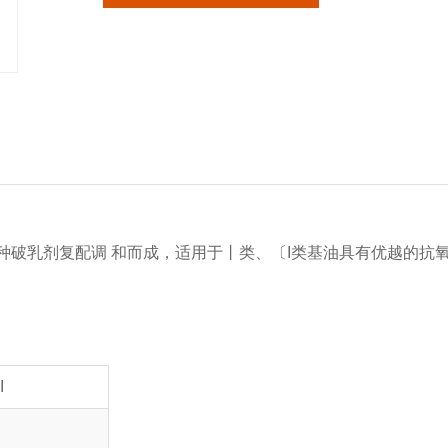
种破乳剂复配调 和而成，适用于丨类、〔I类基油具有优越的抗
I