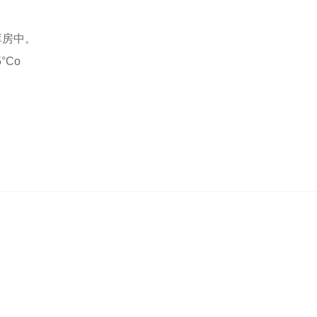
库房中。
°Co