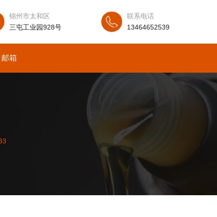
锦州市太和区
联系电话
三屯工业园928号
13464652539
邮箱
中文
33
33