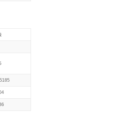
法
5
5185
04
36