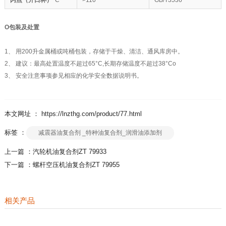
闪点（开口杯）
°C
>110
GB/T3536
O
包装及处置
1、 用200升金属桶或吨桶包装，存储于干燥、清洁、通风库房中。
2、 建议：最高处置温度不超过65°C,长期存储温度不超过38°Co
3、 安全注意事项参见相应的化学安全数据说明书。
本文网址 ： https://lnzthg.com/product/77.html
标签 ：
减震器油复合剂 _特种油复合剂_润滑油添加剂
上一篇 ：
汽轮机油复合剂ZT 79933
下一篇 ：
螺杆空压机油复合剂ZT 79955
相关产品