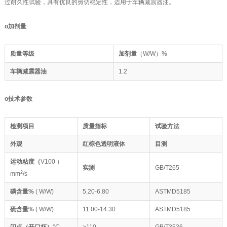
过耐久性试验，具有优良的剪切稳定性，适用于车辆减震器油。
o
加剂量
质量等级
加剂量
（W/W）%
车辆减震器油
1.2
o
技术参数
检测项目
质量指标
试验方法
外观
红棕色透明液体
目测
运动粘度（
V100 ）
实测
GB/T265
2
mm
/s
磷含量%
( W/W)
5.20-6.80
ASTMD5185
硫含量%
( W/W)
11.00-14.30
ASTMD5185