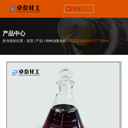
中文
锦州市太和区
三屯工业园928号
产品中心
关于我们
/
/
/
您当前的位置：首页
产品
特种油复合剂
减震器油复合剂 ZT 79944
联系电话
/
/
/
您当前的位置：首页
产品
特种油复合剂
减震器油复合剂 ZT 79944
13464652539
企业邮箱
zp@lnzthg.com
中文