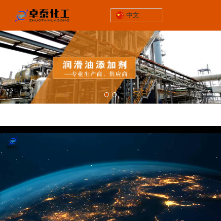
中文
锦州市太和区
三屯工业园928号
关于我们
联系电话
/
您当前的位置：首页
首页
13464652539
企业邮箱
zp@lnzthg.com
中文