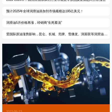
预计2025年全球润滑油添加剂市场规模达195亿美元！
润滑油5月价格再涨，经销商“生死看淡”
受国际原油涨势影响，昆仑、长城、壳牌、雪佛龙、润英联等润滑油企
业纷纷发函调价!
2022-06-23